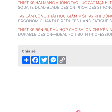
THIẾT KẾ HAI MANG VUÔNG TẠO LỰC CẮT MẠNH, TI
SQUARE DUAL-BLADE DESIGN PROVIDES STRONG 
TAY CẦM CÔNG THÁI HỌC, GIẢM MỎI TAY KHI DÙN
ERGONOMIC HANDLE REDUCES HAND FATIGUE D
THIẾT KẾ BỀN BỈ, PHÙ HỢP CHO SALON CHUYÊN N
DURABLE DESIGN—IDEAL FOR BOTH PROFESSIO
Chia sẻ:
Share
Facebook
Twitter
Messenger
Copy
Link