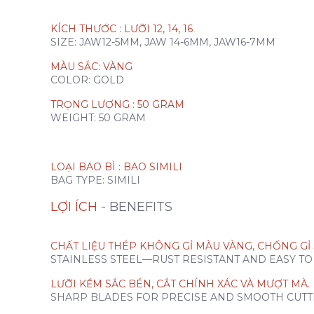
KÍCH THƯỚC : LƯỠI 12, 14, 16
SIZE: JAW12-5MM, JAW 14-6MM, JAW16-7MM
MÀU SẮC: VÀNG
COLOR: GOLD
TRỌNG LƯỢNG : 50 GRAM
WEIGHT: 50 GRAM
LOẠI BAO BÌ : BAO SIMILI
BAG TYPE: SIMILI
LỢI ÍCH
- BENEFITS
CHẤT LIỆU THÉP KHÔNG GỈ MÀU VÀNG, CHỐNG GỈ S
STAINLESS STEEL—RUST RESISTANT AND EASY TO 
LƯỠI KỀM SẮC BÉN, CẮT CHÍNH XÁC VÀ MƯỢT MÀ.
SHARP BLADES FOR PRECISE AND SMOOTH CUTT