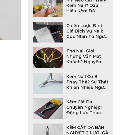
Kềm Nail? Dấu
Hiệu Kềm Đã
Xuống Cấp Thợ
Nail Cần Biết
Chiến Lược Định
Giá Dịch Vụ Nail:
Góc Nhìn Từ Người
Làm Nghề Và Làm
Kinh Doanh
Thợ Nail Giỏi
Nhưng Vẫn Mất
Khách? Nguyên
Nhân Có Thể Đến
Từ Cây Kềm Bạn
Kềm Nail Có Bị
Đang Dùng
Thay Thế? Sự Thật
Khiến Nhiều Người
Hiểu Sai!
Kềm Cắt Da
Chuyên Nghiệp:
Động Lực Thúc
Đẩy Thị Trường
Toàn Cầu Và Lựa
KỀM CẮT DA BÁN
Chọn Tối Ưu Cho
NGUYỆT 2 LƯỠI GÀ
Salon