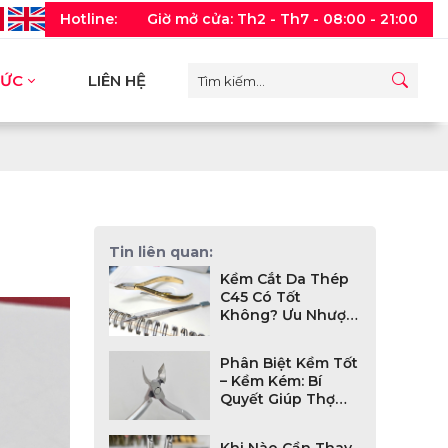
Hotline:
Giờ mở cửa: Th2 - Th7 - 08:00 - 21:00
TỨC
LIÊN HỆ
Tin liên quan:
Kềm Cắt Da Thép
C45 Có Tốt
Không? Ưu Nhược
Điểm Và Lý Do
Được Thợ Nail
Phân Biệt Kềm Tốt
Chuyên Nghiệp Ưa
– Kềm Kém: Bí
Chuộng
Quyết Giúp Thợ
Nail Làm Nghề Bền
Và Êm Tay
Khi Nào Cần Thay