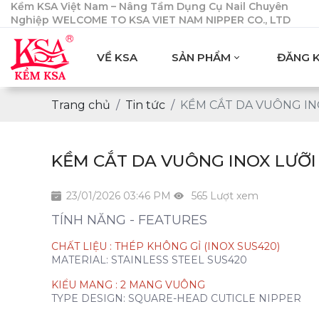
Kềm KSA Việt Nam – Nâng Tầm Dụng Cụ Nail Chuyên
Nghiệp WELCOME TO KSA VIET NAM NIPPER CO., LTD
VỀ KSA
SẢN PHẨM
ĐĂNG K
Trang chủ
Tin tức
KỀM CẮT DA VUÔNG INO
KỀM CẮT DA VUÔNG INOX LƯỠI 
23/01/2026 03:46 PM
565 Lượt xem
TÍNH NĂNG - FEATURES
CHẤT LIỆU : THÉP KHÔNG GỈ (INOX SUS420)
MATERIAL: STAINLESS STEEL SUS420
KIỂU MANG : 2 MANG VUÔNG
TYPE DESIGN: SQUARE-HEAD CUTICLE NIPPER