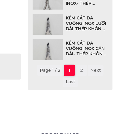
INOX- THÉP
KHÔNG GỈ -MSP:
KS08
KỀM CẮT DA
VUÔNG INOX LƯỠI
DÀI-THÉP KHÔNG
GỈ-MSP: KS-07
KỀM CẮT DA
VUÔNG INOX CÁN
DÀI- THÉP KHÔNG
GỈ-MSP: KS06
Page 1 / 2
1
2
Next
Last