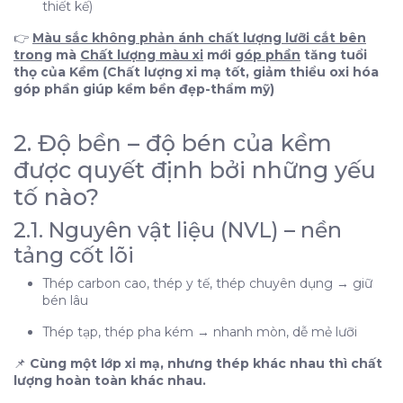
thiết kế)
chuẩn
👉
Màu sắc không phản ánh chất lượng lưỡi cắt bên
Vậy nên:
trong
mà
Chất lượng màu xi
mới
góp phần
tăng tuổi
1. Màu xi mạ KHÔNG phải là tiêu chí đánh dấu chất
thọ của Kềm (
Chất lượng xi mạ tốt, giảm thiểu oxi hóa
lượng kềm
góp phần giúp kềm bền đẹp-thẩm mỹ
)
2. Độ bền – độ bén của kềm được quyết định bởi
những yếu tố nào?
2. Độ bền – độ bén của kềm
2.1. Nguyên vật liệu (NVL) – nền tảng cốt lõi
được quyết định bởi những yếu
2.2. Quy trình xử lý nhiệt (tôi – ram)
tố nào?
2.3. Kỹ thuật mài & độ khớp lưỡi
2.4. Tay nghề và tuổi nghề của thợ
2.1. Nguyên vật liệu (NVL) – nền
2.5. Tiêu chuẩn kiểm tra & hoàn thiện cuối
tảng cốt lõi
3. Vậy vai trò thực sự của xi mạ là gì?
Thép carbon cao, thép y tế, thép chuyên dụng → giữ
4. Cách đánh giá một cây kềm bền – bén đúng
bén lâu
chuẩn
Thép tạp, thép pha kém → nhanh mòn, dễ mẻ lưỡi
Vậy nên:
1. Màu xi mạ KHÔNG phải là tiêu chí đánh dấu
📌
Cùng một lớp xi mạ, nhưng thép khác nhau thì chất
chất lượng kềm
lượng hoàn toàn khác nhau.
2. Độ bền – độ bén của kềm được quyết định bởi