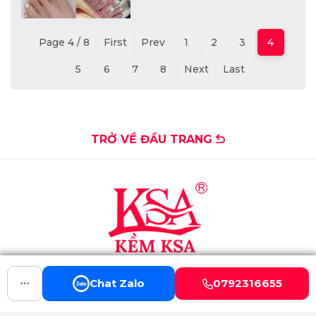
Page 4 / 8
First
Prev
1
2
3
4
5
6
7
8
Next
Last
TRỞ VỀ ĐẦU TRANG
Địa chỉ:
Số 621/11 Tô ký, Trung Mỹ Tây, Quận 12, TP Hồ Chí
Chat Zalo
0792316655
Minh
Email:
ksanippers@gmail.com