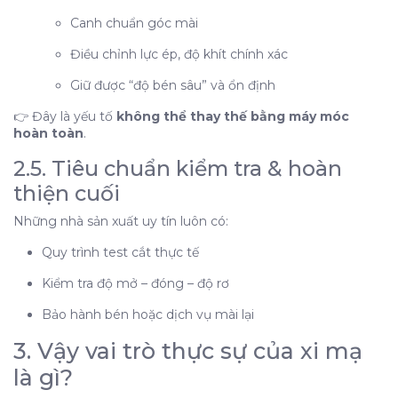
2.4. Tay nghề và tuổi nghề của thợ
Canh chuẩn góc mài
2.5. Tiêu chuẩn kiểm tra & hoàn thiện cuối
Điều chỉnh lực ép, độ khít chính xác
3. Vậy vai trò thực sự của xi mạ là gì?
Giữ được “độ bén sâu” và ổn định
4. Cách đánh giá một cây kềm bền – bén đúng
chuẩn
👉 Đây là yếu tố
không thể thay thế bằng máy móc
Vậy nên:
hoàn toàn
.
2.5. Tiêu chuẩn kiểm tra & hoàn
thiện cuối
Những nhà sản xuất uy tín luôn có:
Quy trình test cắt thực tế
Kiểm tra độ mở – đóng – độ rơ
Bảo hành bén hoặc dịch vụ mài lại
3. Vậy vai trò thực sự của xi mạ
là gì?