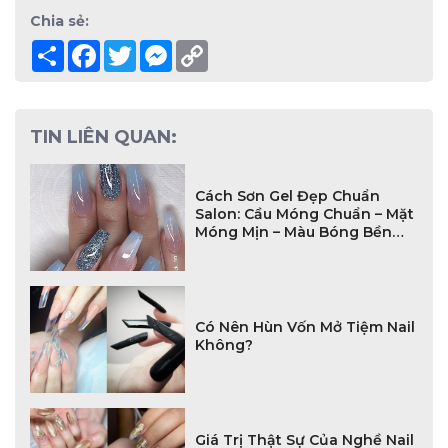
Chia sẻ:
Share
Facebook
Twitter
Messenger
Copy
Link
TIN LIÊN QUAN:
Cách Sơn Gel Đẹp Chuẩn
Salon: Cầu Móng Chuẩn – Mặt
Móng Mịn – Màu Bóng Bền
Không Xuống Tông
Có Nên Hùn Vốn Mở Tiệm Nail
Không?
Giá Trị Thật Sự Của Nghề Nail