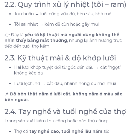
2.2. Quy trình xử lý nhiệt (tôi – ram)
những yếu tố nào?
2.1. Nguyên vật liệu (NVL) – nền tảng cốt lõi
Tôi chuẩn → lưỡi cứng vừa đủ, bén sâu, khó mẻ
2.2. Quy trình xử lý nhiệt (tôi – ram)
Tôi sai nhiệt → kềm dễ cùn hoặc gãy mũi
2.3. Kỹ thuật mài & độ khớp lưỡi
👉 Đây là
yếu tố kỹ thuật mà người dùng không thể
2.4. Tay nghề và tuổi nghề của thợ
nhìn thấy bằng mắt thường
, nhưng lại ảnh hưởng trực
2.5. Tiêu chuẩn kiểm tra & hoàn thiện cuối
tiếp đến tuổi thọ kềm.
3. Vậy vai trò thực sự của xi mạ là gì?
2.3. Kỹ thuật mài & độ khớp lưỡi
4. Cách đánh giá một cây kềm bền – bén đúng
Hai lưỡi khớp tuyệt đối từ gốc đến đầu → cắt “ngọt”,
chuẩn
không kéo da
Vậy nên:
Lưỡi lệch, hở → cắt đau, nhanh hỏng dù mới mua
1. Màu xi mạ KHÔNG phải là tiêu chí đánh dấu chất
lượng kềm
📌
Độ bén thật nằm ở lưỡi cắt, không nằm ở màu sắc
bên ngoài.
2. Độ bền – độ bén của kềm được quyết định bởi
những yếu tố nào?
2.4. Tay nghề và tuổi nghề của thợ
2.1. Nguyên vật liệu (NVL) – nền tảng cốt lõi
Trong sản xuất kềm thủ công hoặc bán thủ công:
2.2. Quy trình xử lý nhiệt (tôi – ram)
2.3. Kỹ thuật mài & độ khớp lưỡi
Thợ có
tay nghề cao, tuổi nghề lâu năm
sẽ: