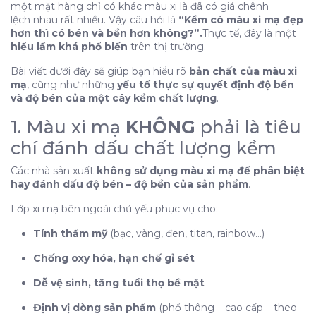
2.3. Kỹ thuật mài & độ khớp lưỡi
một mặt hàng chỉ có khác màu xi là đã có giá chênh
lệch nhau rất nhiều. Vậy câu hỏi là
“Kềm có màu xi mạ đẹp
2.4. Tay nghề và tuổi nghề của thợ
hơn thì có bén và bền hơn không?”.
Thực tế, đây là một
2.5. Tiêu chuẩn kiểm tra & hoàn thiện cuối
hiểu lầm khá phổ biến
trên thị trường.
3. Vậy vai trò thực sự của xi mạ là gì?
Bài viết dưới đây sẽ giúp bạn hiểu rõ
bản chất của màu xi
4. Cách đánh giá một cây kềm bền – bén đúng
mạ
, cũng như những
yếu tố thực sự quyết định độ bền
chuẩn
và độ bén của một cây kềm chất lượng
.
Vậy nên:
1. Màu xi mạ
KHÔNG
phải là tiêu
1. Màu xi mạ KHÔNG phải là tiêu chí đánh dấu
chí đánh dấu chất lượng kềm
chất lượng kềm
2. Độ bền – độ bén của kềm được quyết định bởi
Các nhà sản xuất
không sử dụng màu xi mạ để phân biệt
những yếu tố nào?
hay đánh dấu độ bén – độ bền của sản phẩm
.
2.1. Nguyên vật liệu (NVL) – nền tảng cốt lõi
Lớp xi mạ bên ngoài chủ yếu phục vụ cho:
2.2. Quy trình xử lý nhiệt (tôi – ram)
Tính thẩm mỹ
2.3. Kỹ thuật mài & độ khớp lưỡi
(bạc, vàng, đen, titan, rainbow…)
2.4. Tay nghề và tuổi nghề của thợ
Chống oxy hóa, hạn chế gỉ sét
2.5. Tiêu chuẩn kiểm tra & hoàn thiện cuối
Dễ vệ sinh, tăng tuổi thọ bề mặt
3. Vậy vai trò thực sự của xi mạ là gì?
Định vị dòng sản phẩm
(phổ thông – cao cấp – theo
4. Cách đánh giá một cây kềm bền – bén đúng