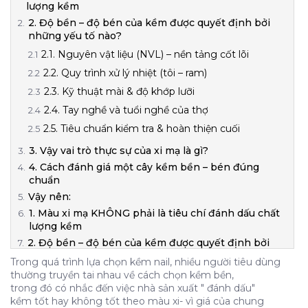
lượng kềm
2. Độ bền – độ bén của kềm được quyết định bởi
những yếu tố nào?
2.1. Nguyên vật liệu (NVL) – nền tảng cốt lõi
2.2. Quy trình xử lý nhiệt (tôi – ram)
2.3. Kỹ thuật mài & độ khớp lưỡi
2.4. Tay nghề và tuổi nghề của thợ
2.5. Tiêu chuẩn kiểm tra & hoàn thiện cuối
3. Vậy vai trò thực sự của xi mạ là gì?
4. Cách đánh giá một cây kềm bền – bén đúng
chuẩn
Vậy nên:
1. Màu xi mạ KHÔNG phải là tiêu chí đánh dấu chất
lượng kềm
2. Độ bền – độ bén của kềm được quyết định bởi
những yếu tố nào?
Trong quá trình lựa chọn kềm nail, nhiều người tiêu dùng
2.1. Nguyên vật liệu (NVL) – nền tảng cốt lõi
thường truyền tai nhau về cách chọn kềm bền,
trong đó có nhắc đến việc nhà sản xuất " đánh dấu"
2.2. Quy trình xử lý nhiệt (tôi – ram)
kềm tốt hay không tốt theo màu xi- vì giá của chung